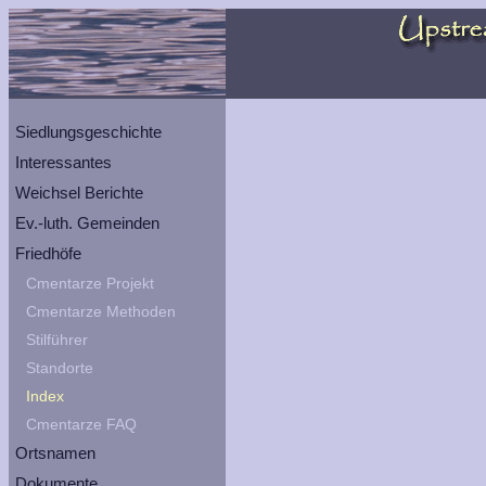
Siedlungsgeschichte
Interessantes
Weichsel Berichte
Ev.-luth. Gemeinden
Friedhöfe
Cmentarze Projekt
Cmentarze Methoden
Stilführer
Standorte
Index
Cmentarze FAQ
Ortsnamen
Dokumente