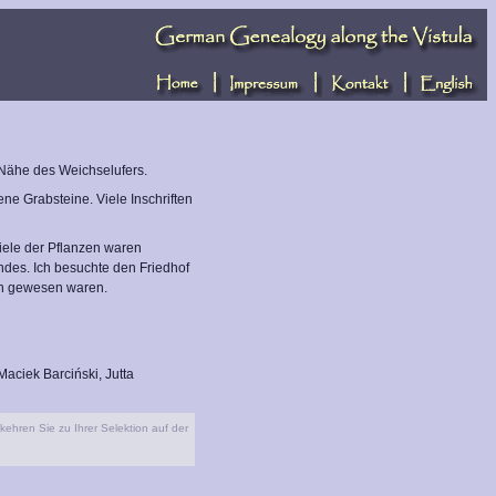
r Nähe des Weichselufers.
ene Grabsteine. Viele Inschriften
iele der Pflanzen waren
des. Ich besuchte den Friedhof
en gewesen waren.
aciek Barciński, Jutta
kehren Sie zu Ihrer Selektion auf der