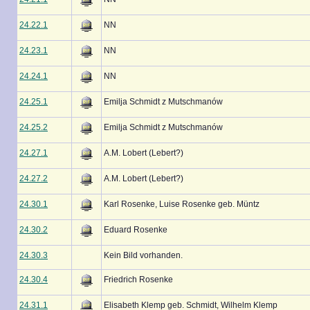
24.22.1
NN
24.23.1
NN
24.24.1
NN
24.25.1
Emilja Schmidt z Mutschmanów
24.25.2
Emilja Schmidt z Mutschmanów
24.27.1
A.M. Lobert (Lebert?)
24.27.2
A.M. Lobert (Lebert?)
24.30.1
Karl Rosenke, Luise Rosenke geb. Müntz
24.30.2
Eduard Rosenke
24.30.3
Kein Bild vorhanden.
24.30.4
Friedrich Rosenke
24.31.1
Elisabeth Klemp geb. Schmidt, Wilhelm Klemp