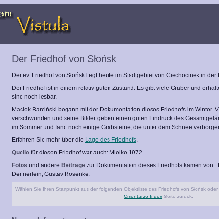
Der Friedhof von Słońsk
Der ev. Friedhof von Słońsk liegt heute im Stadtgebiet von Ciechocinek in de
Der Friedhof ist in einem relativ guten Zustand. Es gibt viele Gräber und erhalt
sind noch lesbar.
Maciek Barciński begann mit der Dokumentation dieses Friedhofs im Winter. V
verschwunden und seine Bilder geben einen guten Eindruck des Gesamtgelän
im Sommer und fand noch einige Grabsteine, die unter dem Schnee verborg
Erfahren Sie mehr über die
Lage des Friedhofs
.
Quelle
für diesen Friedhof war auch: Mielke 1972.
Fotos
und andere
Beiträge
zur Dokumentation dieses Friedhofs kamen von : M
Dennerlein, Gustav Rosenke.
Wählen Sie Ihren Startpunkt aus der folgenden Objektliste des Friedhofs von Słońsk oder 
Cmentarze Index
Seite zurück.