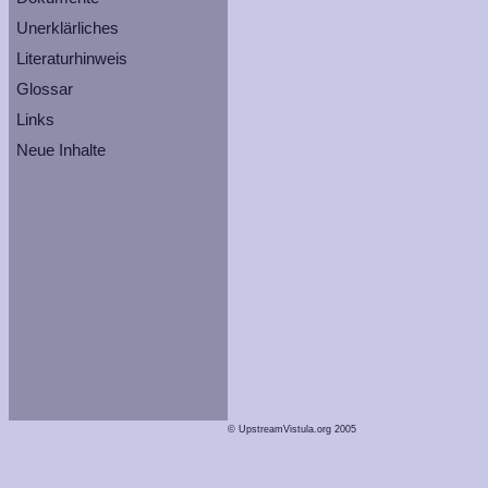
Unerklärliches
Literaturhinweis
Glossar
Links
Neue Inhalte
© UpstreamVistula.org 2005