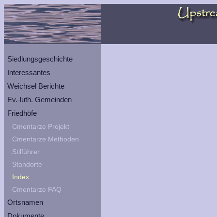
Siedlungsgeschichte
Interessantes
Weichsel Berichte
Ev.-luth. Gemeinden
Friedhöfe
Cmentarze Projekt
Cmentarze Methoden
Stilführer
Standorte
Index
Cmentarze FAQ
Ortsnamen
Dokumente