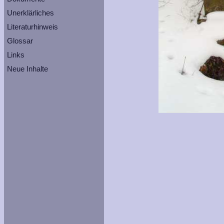
Unerklärliches
Literaturhinweis
Glossar
Links
Neue Inhalte