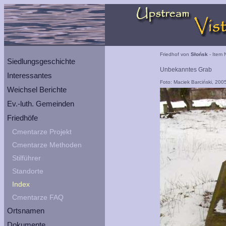
Friedhof von
Słońsk
- Item 
Siedlungsgeschichte
Unbekanntes Grab
Interessantes
Foto: Maciek Barciński, 200
Weichsel Berichte
Ev.-luth. Gemeinden
Friedhöfe
Cmentarze Projekt
Cmentarze Methoden
Stilführer
Standorte
Index
Cmentarze FAQ
Ortsnamen
Dokumente