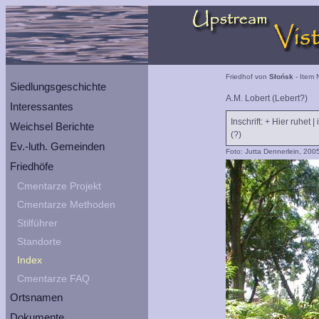
Friedhof von
Słońsk
- Item 
Siedlungsgeschichte
A.M. Lobert (Lebert?)
Interessantes
Inschrift: + Hier ruhet 
Weichsel Berichte
(?)
Ev.-luth. Gemeinden
Foto: Jutta Dennerlein, 200
Friedhöfe
Cmentarze Projekt
Cmentarze Methoden
Stilführer
Standorte
Index
Cmentarze FAQ
Ortsnamen
Dokumente