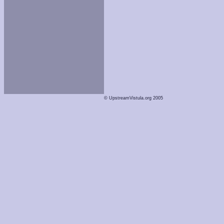
© UpstreamVistula.org 2005