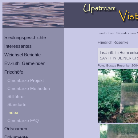
Friedhof von
Słońsk
- Item 
Siedlungsgeschichte
Friedrich Rosenke
Interessantes
Inschrift: Im Herrn en
Weichsel Berichte
SANFT IN DEINER GR
Ev.-luth. Gemeinden
Foto: Gustav Rosenke, 200
Friedhöfe
Cmentarze Projekt
Cmentarze Methoden
Stilführer
Standorte
Index
Cmentarze FAQ
Ortsnamen
Dokumente