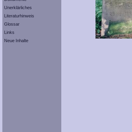
Unerklärliches
Literaturhinweis
Glossar
Links
Neue Inhalte