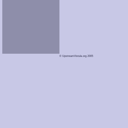
© UpstreamVistula.org 2005