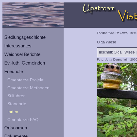
Friedhof von
Rakowo
- Item
Siedlungsgeschichte
Olga Wiese
Interessantes
Inschrift: Olga | Wiese 
Weichsel Berichte
Foto: Jutta Dennerlein, 200
Ev.-luth. Gemeinden
Friedhöfe
Cmentarze Projekt
Cmentarze Methoden
Stilführer
Standorte
Index
Cmentarze FAQ
Ortsnamen
Dokumente