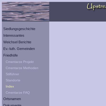
Siedlungsgeschichte
Interessantes
Weichsel Berichte
Ev.-luth. Gemeinden
Friedhöfe
Cmentarze Projekt
Cmentarze Methoden
Stilführer
Standorte
Index
Cmentarze FAQ
Ortsnamen
Dokumente