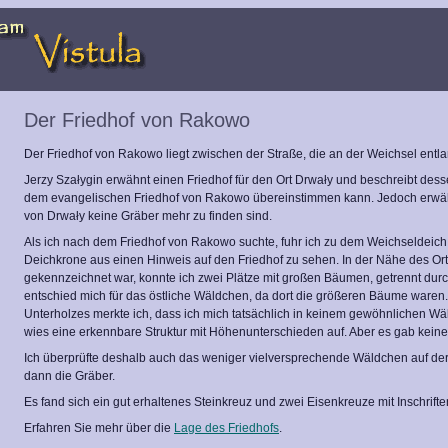
Der Friedhof von Rakowo
Der Friedhof von Rakowo liegt zwischen der Straße, die an der Weichsel entla
Jerzy Szałygin erwähnt einen Friedhof für den Ort Drwały und beschreibt desse
dem evangelischen Friedhof von Rakowo übereinstimmen kann. Jedoch erwähn
von Drwały keine Gräber mehr zu finden sind.
Als ich nach dem Friedhof von Rakowo suchte, fuhr ich zu dem Weichseldeich
Deichkrone aus einen Hinweis auf den Friedhof zu sehen. In der Nähe des Ortes
gekennzeichnet war, konnte ich zwei Plätze mit großen Bäumen, getrennt durc
entschied mich für das östliche Wäldchen, da dort die größeren Bäume waren
Unterholzes merkte ich, dass ich mich tatsächlich in keinem gewöhnlichen W
wies eine erkennbare Struktur mit Höhenunterschieden auf. Aber es gab keine
Ich überprüfte deshalb auch das weniger vielversprechende Wäldchen auf der 
dann die Gräber.
Es fand sich ein gut erhaltenes Steinkreuz und zwei Eisenkreuze mit Inschrifte
Erfahren Sie mehr über die
Lage des Friedhofs
.