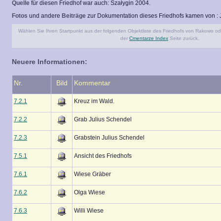
Quelle
für diesen Friedhof war auch: Szałygin 2004.
Fotos
und andere
Beiträge
zur Dokumentation dieses Friedhofs kamen von : J
Wählen Sie Ihren Startpunkt aus der folgenden Objektliste des Friedhofs von Rakowo ode
der
Cmentarze Index
Seite zurück.
Neuere Informationen:
Nr.
Bild
Kommentar
7.2.1
Kreuz im Wald.
7.2.2
Grab Julius Schendel
7.2.3
Grabstein Julius Schendel
7.5.1
Ansicht des Friedhofs
7.6.1
Wiese Gräber
7.6.2
Olga Wiese
7.6.3
Willi Wiese