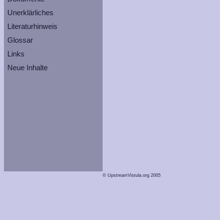
Unerklärliches
Literaturhinweis
Glossar
Links
Neue Inhalte
© UpstreamVistula.org 2005