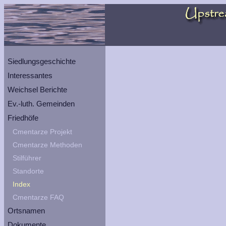
Siedlungsgeschichte
Interessantes
Weichsel Berichte
Ev.-luth. Gemeinden
Friedhöfe
Cmentarze Projekt
Cmentarze Methoden
Stilführer
Standorte
Index
Cmentarze FAQ
Ortsnamen
Dokumente