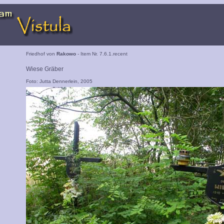
Friedhof von
Rakowo
- Item Nr. 7.6.1.recent
Wiese Gräber
Foto: Jutta Dennerlein, 2005