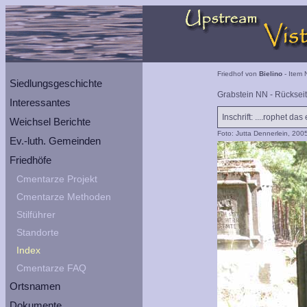
Friedhof von
Bielino
- Item 
Siedlungsgeschichte
Grabstein NN - Rückseit
Interessantes
Inschrift: ....rophet das
Weichsel Berichte
Foto: Jutta Dennerlein, 200
Ev.-luth. Gemeinden
Friedhöfe
Cmentarze Projekt
Cmentarze Methoden
Stilführer
Standorte
Index
Cmentarze FAQ
Ortsnamen
Dokumente