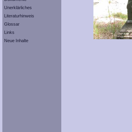
Unerklärliches
Literaturhinweis
Glossar
Links
Neue Inhalte