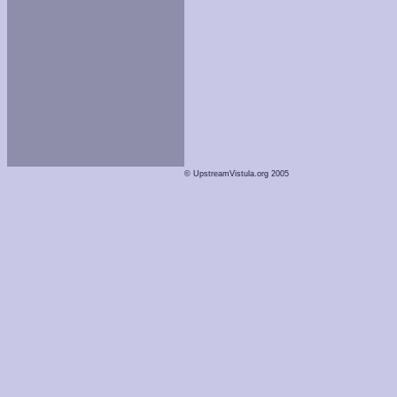
© UpstreamVistula.org 2005