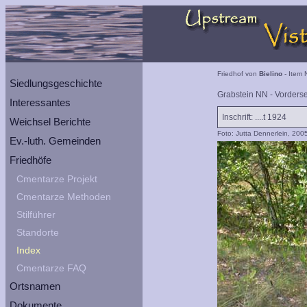
Friedhof von
Bielino
- Item 
Siedlungsgeschichte
Grabstein NN - Vorderse
Interessantes
Inschrift: ....t 1924
Weichsel Berichte
Foto: Jutta Dennerlein, 200
Ev.-luth. Gemeinden
Friedhöfe
Cmentarze Projekt
Cmentarze Methoden
Stilführer
Standorte
Index
Cmentarze FAQ
Ortsnamen
Dokumente