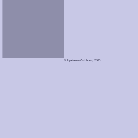
© UpstreamVistula.org 2005