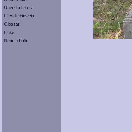
Unerklärliches
Literaturhinweis
Glossar
Links
Neue Inhalte