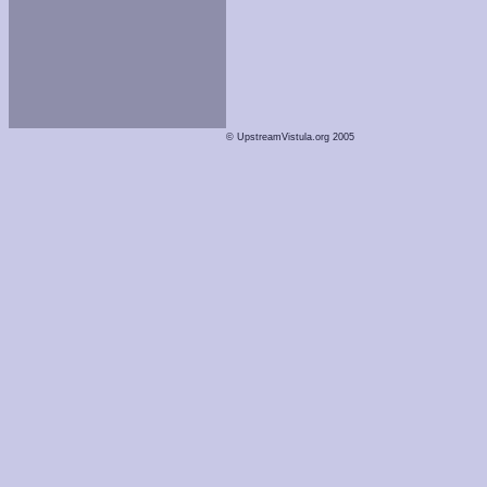
© UpstreamVistula.org 2005