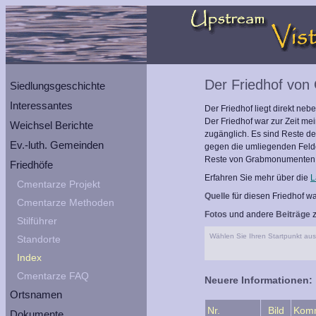
Der Friedhof von
Siedlungsgeschichte
Interessantes
Der Friedhof liegt direkt ne
Der Friedhof war zur Zeit m
Weichsel Berichte
zugänglich. Es sind Reste de
Ev.-luth. Gemeinden
gegen die umliegenden Felde
Reste von Grabmonumenten
Friedhöfe
Erfahren Sie mehr über die
L
Cmentarze Projekt
Quelle
für diesen Friedhof w
Cmentarze Methoden
Fotos
und andere
Beiträge
z
Stilführer
Wählen Sie Ihren Startpunkt aus 
Standorte
Index
Cmentarze FAQ
Neuere Informationen:
Ortsnamen
Nr.
Bild
Kom
Dokumente