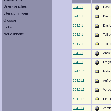
Unerklärliches
594.3.1
Das G
Literaturhinweis
594.4.1
Die L
Glossar
594.5.1
Das U
Links
Neue Inhalte
594.6.1
Teil 
594.7.1
Teil 
594.8.1
Ansic
594.9.1
Frag
594.10.1
Mehr
594.11.1
Aufre
594.11.2
Vorde
594.11.3
Eine I
594.11.4
Zerstö