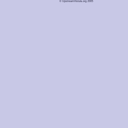
© UpstreamVistula.org 2005