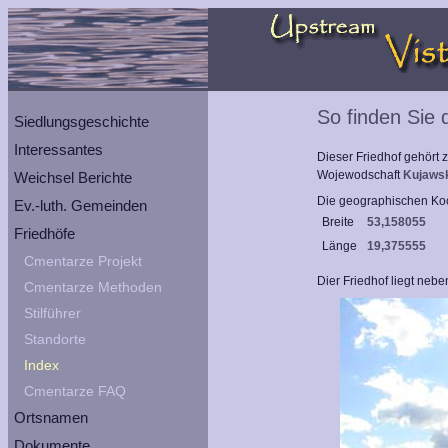
So finden Sie 
Siedlungsgeschichte
Interessantes
Dieser Friedhof gehört
Wojewodschaft
Kujaws
Weichsel Berichte
Die geographischen Koo
Ev.-luth. Gemeinden
Breite
53,158055
Friedhöfe
Länge
19,375555
Cmentarze Projekt
Dier Friedhof liegt neb
Cmentarze Methoden
Stilführer
Standorte
Index
Cmentarze FAQ
Ortsnamen
Dokumente