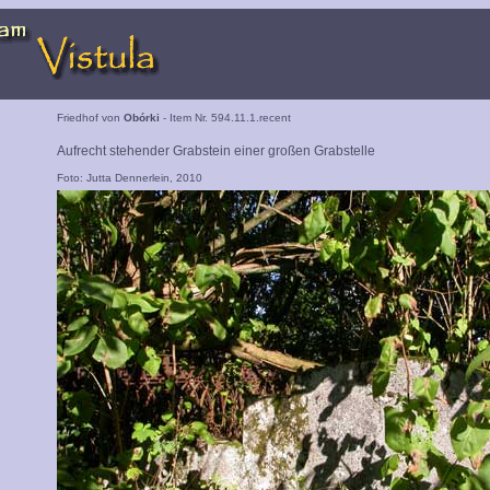
Friedhof von
Obórki
- Item Nr. 594.11.1.recent
Aufrecht stehender Grabstein einer großen Grabstelle
Foto: Jutta Dennerlein, 2010