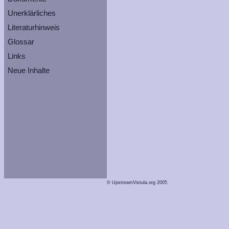
Unerklärliches
Literaturhinweis
Glossar
Links
Neue Inhalte
© UpstreamVistula.org 2005