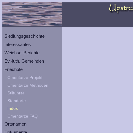
Siedlungsgeschichte
Interessantes
Weichsel Berichte
Ev.-luth. Gemeinden
Friedhöfe
Cmentarze Projekt
Cmentarze Methoden
Stilführer
Standorte
Index
Cmentarze FAQ
Ortsnamen
Dokumente