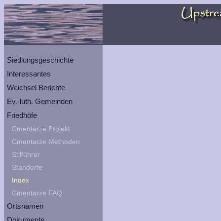
Siedlungsgeschichte
Interessantes
Weichsel Berichte
Ev.-luth. Gemeinden
Friedhöfe
Cmentarze Projekt
Cmentarze Methoden
Stilführer
Standorte
Index
Cmentarze FAQ
Ortsnamen
Dokumente