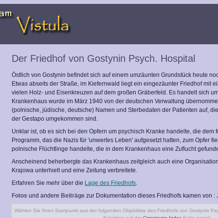
Der Friedhof von Gostynin Psych. Hospital
Östlich von Gostynin befindet sich auf einem umzäunten Grundstück heute noch
Etwas abseits der Straße, im Kiefernwald liegt ein eingezäunter Friedhof mi
vielen Holz- und Eisenkreuzen auf dem großen Gräberfeld. Es handelt sich um
Krankenhaus wurde im März 1940 von der deutschen Verwaltung übernommen.
(polnische, jüdische, deutsche) Namen und Sterbedaten der Patienten auf, d
der Gestapo umgekommen sind.
Unklar ist, ob es sich bei den Opfern um psychisch Kranke handelte, die dem 
Programm, das die Nazis für 'unwertes Leben' aufgesetzt hatten, zum Opfer fi
polnische Flüchtlinge handelte, die in dem Krankenhaus eine Zuflucht gefunde
Anscheinend beherbergte das Krankenhaus zeitgleich auch eine Organisation,
Krajowa unterhielt und eine Zeitung verbreitete.
Erfahren Sie mehr über die
Lage des Friedhofs
.
Fotos
und andere
Beiträge
zur Dokumentation dieses Friedhofs kamen von : J
Wählen Sie Ihren Startpunkt aus der folgenden Objektliste des Friedhofs von Gostynin Psy
Selektion auf der
Cmentarze Index
Seite zurück.