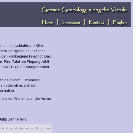
 eine psychiatrische Klinik.
t einem Holzgebäude und sehr
 den klinikeigene Friedhof. Das
 Eine Tafel am Eingang zählt
ie 1940/1941 in Gefangenschaft
fehlgeleiteten Euthanasie
elen oder ob es sich um
n hatten.
 die ein Waffenlager der Armija
utta Dennerlein.
ch. Hospital oder kehren Sie zu Ihrer