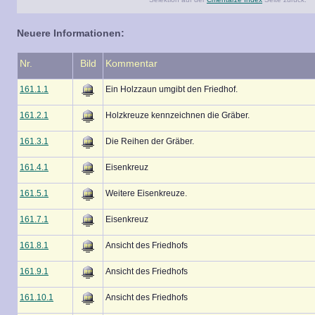
Neuere Informationen:
Nr.
Bild
Kommentar
161.1.1
Ein Holzzaun umgibt den Friedhof.
161.2.1
Holzkreuze kennzeichnen die Gräber.
161.3.1
Die Reihen der Gräber.
161.4.1
Eisenkreuz
161.5.1
Weitere Eisenkreuze.
161.7.1
Eisenkreuz
161.8.1
Ansicht des Friedhofs
161.9.1
Ansicht des Friedhofs
161.10.1
Ansicht des Friedhofs