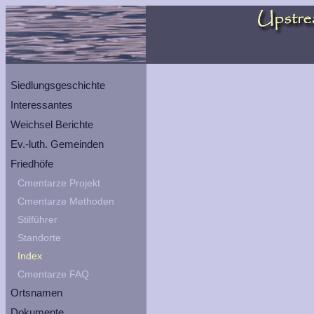
Siedlungsgeschichte
Interessantes
Weichsel Berichte
Ev.-luth. Gemeinden
Friedhöfe
Cmentarze Projekt
Cmentarze Methoden
Stilführer
Standorte
Index
Cmentarze FAQ
Ortsnamen
Dokumente