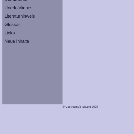
Unerklärliches
Literaturhinweis
Glossar
Links
Neue Inhalte
© UpstreamVistula.org 2005