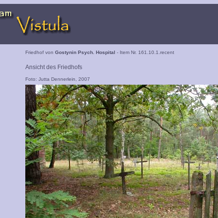
Friedhof von
Gostynin Psych. Hospital
- Item Nr. 161.10.1.recent
Ansicht des Friedhofs
Foto: Jutta Dennerlein, 2007