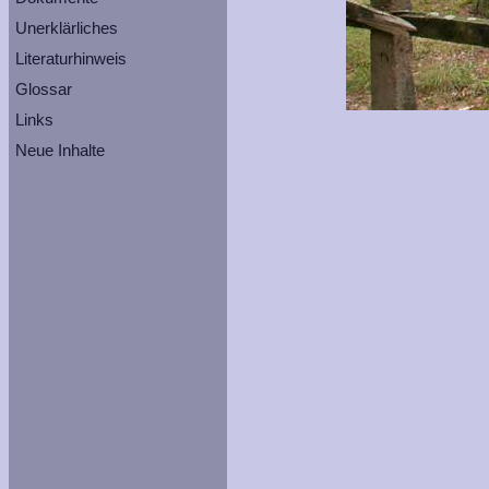
Unerklärliches
Literaturhinweis
Glossar
Links
Neue Inhalte