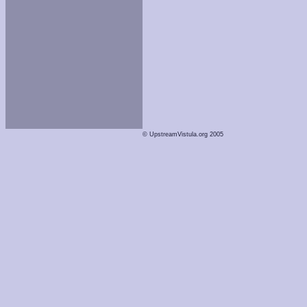
© UpstreamVistula.org 2005