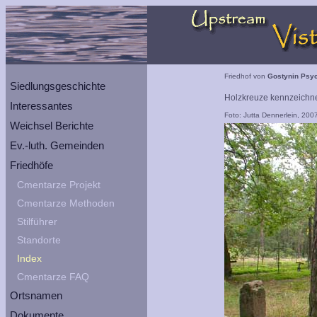
Friedhof von
Gostynin Psyc
Siedlungsgeschichte
Holzkreuze kennzeichne
Interessantes
Foto: Jutta Dennerlein, 200
Weichsel Berichte
Ev.-luth. Gemeinden
Friedhöfe
Cmentarze Projekt
Cmentarze Methoden
Stilführer
Standorte
Index
Cmentarze FAQ
Ortsnamen
Dokumente