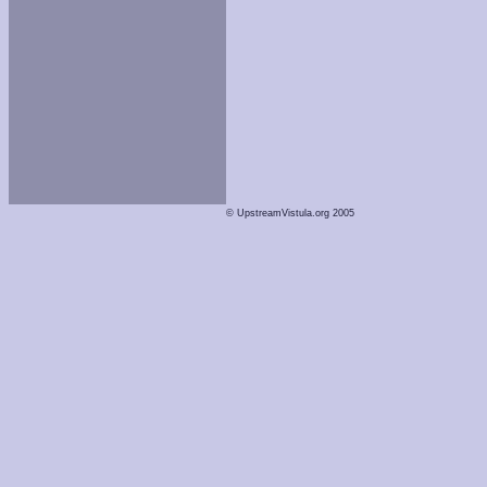
© UpstreamVistula.org 2005