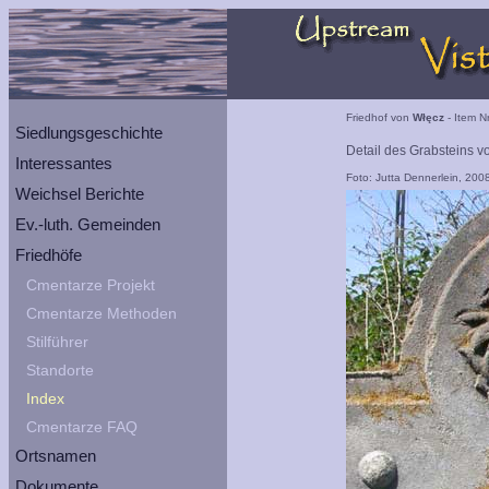
Friedhof von
Włęcz
- Item N
Siedlungsgeschichte
Detail des Grabsteins v
Interessantes
Foto: Jutta Dennerlein, 200
Weichsel Berichte
Ev.-luth. Gemeinden
Friedhöfe
Cmentarze Projekt
Cmentarze Methoden
Stilführer
Standorte
Index
Cmentarze FAQ
Ortsnamen
Dokumente