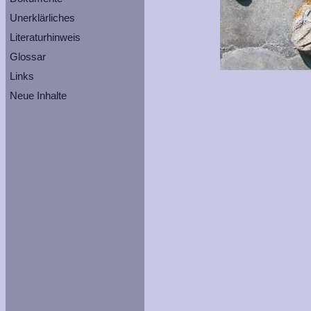
Unerklärliches
Literaturhinweis
Glossar
Links
Neue Inhalte