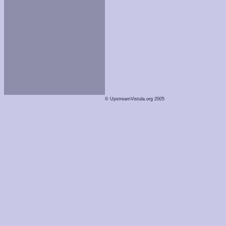
© UpstreamVistula.org 2005