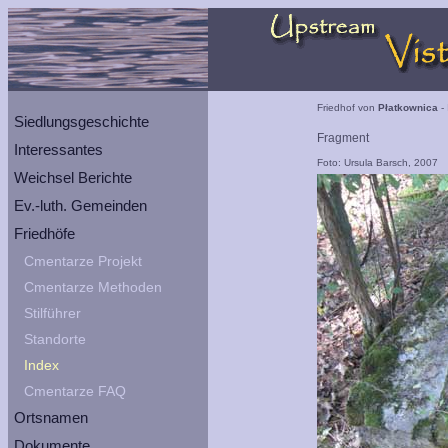
Friedhof von
Płatkownica
- 
Siedlungsgeschichte
Fragment
Interessantes
Foto: Ursula Barsch, 2007
Weichsel Berichte
Ev.-luth. Gemeinden
Friedhöfe
Cmentarze Projekt
Cmentarze Methoden
Stilführer
Standorte
Index
Cmentarze FAQ
Ortsnamen
Dokumente