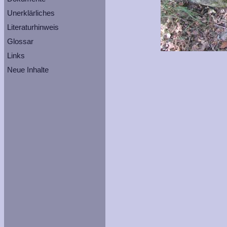
Unerklärliches
Literaturhinweis
Glossar
Links
Neue Inhalte