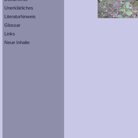
Unerklärliches
Literaturhinweis
Glossar
Links
Neue Inhalte