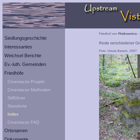
Friedhof von
Płatkownica
- 
Siedlungsgeschichte
Reste verschiedener Gr
Interessantes
Foto: Ursula Barsch, 2007
Weichsel Berichte
Ev.-luth. Gemeinden
Friedhöfe
Cmentarze Projekt
Cmentarze Methoden
Stilführer
Standorte
Index
Cmentarze FAQ
Ortsnamen
Dokumente