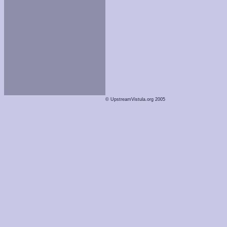
© UpstreamVistula.org 2005