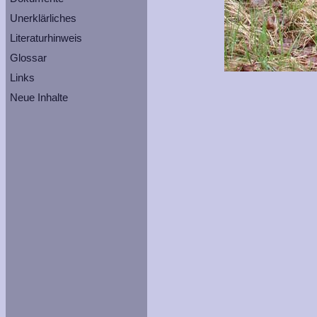
Unerklärliches
Literaturhinweis
Glossar
Links
Neue Inhalte