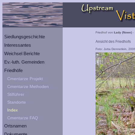
Friedhof von
Łady (Nowe)
- 
Siedlungsgeschichte
Ansicht des Friedhofs
Interessantes
Foto: Jutta Dennerlein, 200
Weichsel Berichte
Ev.-luth. Gemeinden
Friedhöfe
Cmentarze Projekt
Cmentarze Methoden
Stilführer
Standorte
Index
Cmentarze FAQ
Ortsnamen
Dokumente