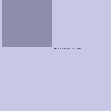
© UpstreamVistula.org 2005