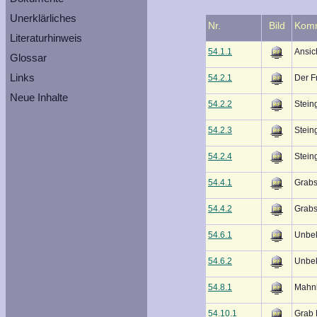
Unerklärliches
Nr.
Bild
Kom
Literaturhinweis
54.1.1
Ansic
Glossar
Links
54.2.1
Der F
Neue Inhalte
54.2.2
Stein
54.2.3
Stein
54.2.4
Stein
54.4.1
Grabs
54.4.2
Grabs
54.6.1
Unbe
54.6.2
Unbe
54.8.1
Mahnk
54.10.1
Grab 