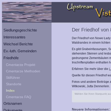
Der Friedhof von
Siedlungsgeschichte
Interessantes
Der Friedhof von Nowe Łady li
Waldrandes in einem lichte
Weichsel Berichte
Es gibt Grabeinfassungen, So
Ev.-luth. Gemeinden
stehenden Steinen und lesbar
Friedhöfe
gedrungene Zementsäulen mit
Inschriftenplatten enthalten 
Cmentarze Projekt
Erfahren Sie mehr über die
L
Cmentarze Methoden
Quelle
für diesen Friedhof w
Stilführer
Fotos
und andere
Beiträge
z
Standorte
Witkowski, Jutta Dennerlein.
Index
Wählen Sie Ihren Startpunkt aus
Cmentarze FAQ
Ortsnamen
Neuere Informationen:
Dokumente