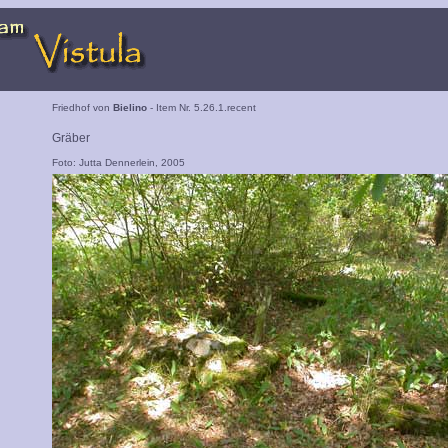
Friedhof von
Bielino
- Item Nr. 5.26.1.recent
Gräber
Foto: Jutta Dennerlein, 2005