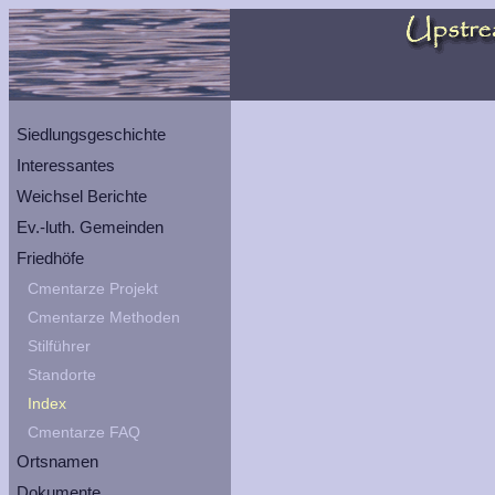
Siedlungsgeschichte
Interessantes
Weichsel Berichte
Ev.-luth. Gemeinden
Friedhöfe
Cmentarze Projekt
Cmentarze Methoden
Stilführer
Standorte
Index
Cmentarze FAQ
Ortsnamen
Dokumente