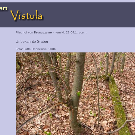
Friedhof von
Kruszczewo
- Item Nr. 29.64.1.recent
Unbekannte Gräber
Foto: Jutta Dennerlein, 2006