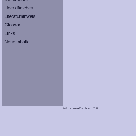
Unerklärliches
Literaturhinweis
Glossar
Links
Neue Inhalte
© UpstreamVistula.org 2005