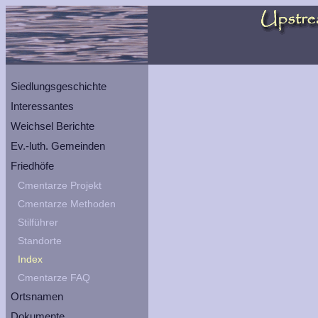
Siedlungsgeschichte
Interessantes
Weichsel Berichte
Ev.-luth. Gemeinden
Friedhöfe
Cmentarze Projekt
Cmentarze Methoden
Stilführer
Standorte
Index
Cmentarze FAQ
Ortsnamen
Dokumente