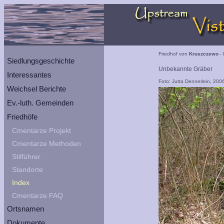
Friedhof von
Kruszczewo
- 
Siedlungsgeschichte
Unbekannte Gräber
Interessantes
Foto: Jutta Dennerlein, 200
Weichsel Berichte
Ev.-luth. Gemeinden
Friedhöfe
Cmentarze Projekt
Cmentarze Methoden
Stilführer
Standorte
Index
Cmentarze FAQ
Ortsnamen
Dokumente