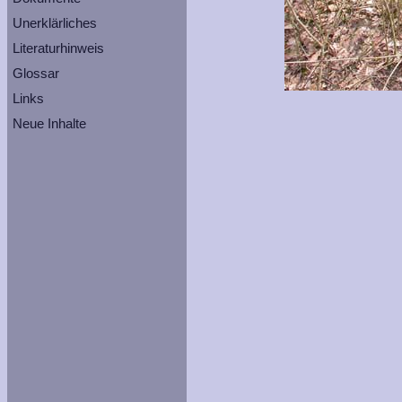
Unerklärliches
Literaturhinweis
Glossar
Links
Neue Inhalte