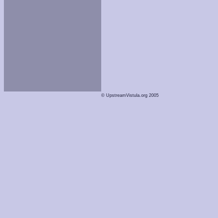
© UpstreamVistula.org 2005