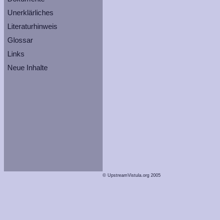
Unerklärliches
Literaturhinweis
Glossar
Links
Neue Inhalte
© UpstreamVistula.org 2005