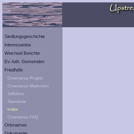
Siedlungsgeschichte
Interessantes
Weichsel Berichte
Ev.-luth. Gemeinden
Friedhöfe
Cmentarze Projekt
Cmentarze Methoden
Stilführer
Standorte
Index
Cmentarze FAQ
Ortsnamen
Dokumente