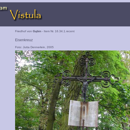
Friedhof von
Gąbin
- Item Nr. 16.34.1.recent
Eisenkreuz
Foto: Jutta Dennerlein, 2005