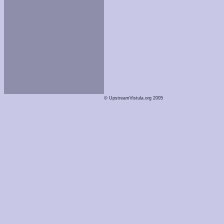
© UpstreamVistula.org 2005