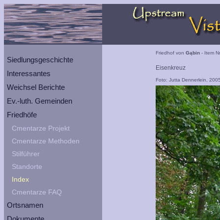
Friedhof von
Gąbin
- Item N
Siedlungsgeschichte
Eisenkreuz
Interessantes
Foto: Jutta Dennerlein, 200
Weichsel Berichte
Ev.-luth. Gemeinden
Friedhöfe
Cmentarze Projekt
Cmentarze Methoden
Stilführer
Standorte
Index
Cmentarze FAQ
Ortsnamen
Dokumente