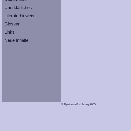
Unerklärliches
Literaturhinweis
Glossar
Links
Neue Inhalte
© UpstreamVistula.org 2005