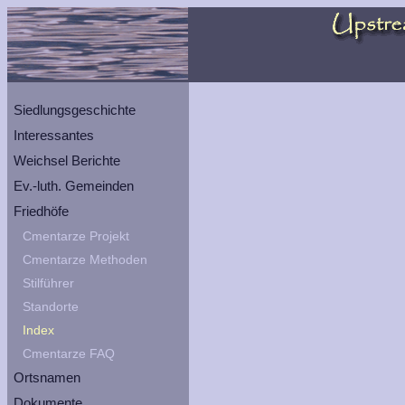
Siedlungsgeschichte
Interessantes
Weichsel Berichte
Ev.-luth. Gemeinden
Friedhöfe
Cmentarze Projekt
Cmentarze Methoden
Stilführer
Standorte
Index
Cmentarze FAQ
Ortsnamen
Dokumente