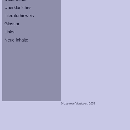
Unerklärliches
Literaturhinweis
Glossar
Links
Neue Inhalte
© UpstreamVistula.org 2005