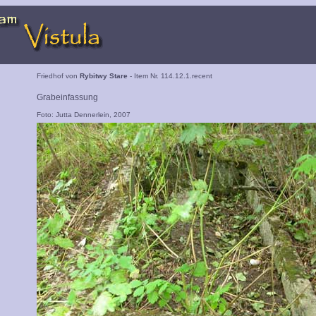
Friedhof von
Rybitwy Stare
- Item Nr. 114.12.1.recent
Grabeinfassung
Foto: Jutta Dennerlein, 2007