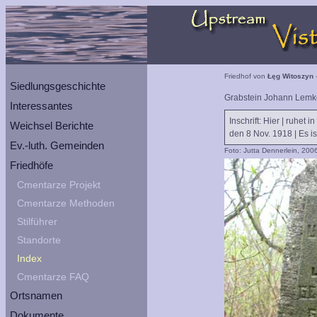
Friedhof von
Łęg Witoszyn
-
Siedlungsgeschichte
Grabstein Johann Lemke 
Interessantes
Inschrift: Hier | ruhet 
Weichsel Berichte
den 8 Nov. 1918 | Es ist
Ev.-luth. Gemeinden
Foto: Jutta Dennerlein, 200
Friedhöfe
Cmentarze Projekt
Cmentarze Methoden
Stilführer
Standorte
Index
Cmentarze FAQ
Ortsnamen
Dokumente