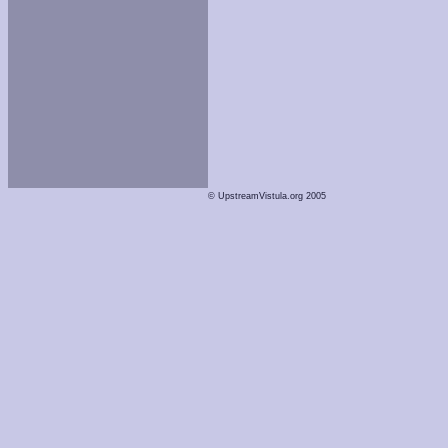
© UpstreamVistula.org 2005