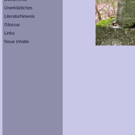
Unerklärliches
Literaturhinweis
Glossar
Links
Neue Inhalte