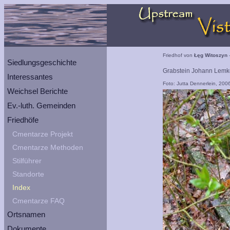
Friedhof von
Łęg Witoszyn
-
Siedlungsgeschichte
Grabstein Johann Lemke 
Interessantes
Foto: Jutta Dennerlein, 200
Weichsel Berichte
Ev.-luth. Gemeinden
Friedhöfe
Cmentarze Projekt
Cmentarze Methoden
Stilführer
Standorte
Index
Cmentarze FAQ
Ortsnamen
Dokumente