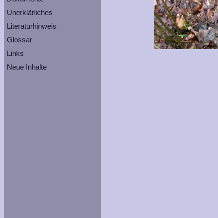
Unerklärliches
Literaturhinweis
Glossar
Links
Neue Inhalte