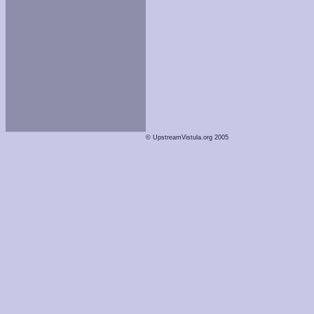
© UpstreamVistula.org 2005