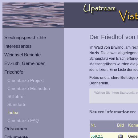
Der Friedhof von 
Siedlungsgeschichte
Interessantes
Im Wald von Brwilno, am rech
Nazis. Die etwas abgelegene 
Weichsel Berichte
Schauplatz von Erschießunge
Ev.-luth. Gemeinden
Massengräbern wurden die je
identifiziert. Eine Liste der i
Friedhöfe
Fotos
und andere
Beiträge
z
Cmentarze Projekt
Dennerlein.
Cmentarze Methoden
Wählen Sie Ihren Startpunkt au
Stilführer
Standorte
Neuere Informationen:
Index
Cmentarze FAQ
Nr.
Bild
Kom
Ortsnamen
559.2.1
Geden
Dokumente