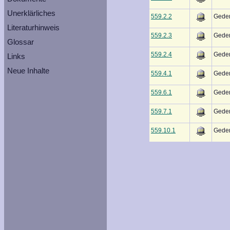
Unerklärliches
559.2.2
Geden
Literaturhinweis
559.2.3
Geden
Glossar
559.2.4
Geden
Links
Neue Inhalte
559.4.1
Geden
559.6.1
Geden
559.7.1
Geden
559.10.1
Geden