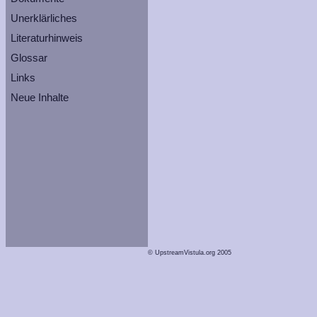
Unerklärliches
Literaturhinweis
Glossar
Links
Neue Inhalte
© UpstreamVistula.org 2005