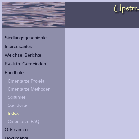
Siedlungsgeschichte
Interessantes
Weichsel Berichte
Ev.-luth. Gemeinden
Friedhöfe
Cmentarze Projekt
Cmentarze Methoden
Stilführer
Standorte
Index
Cmentarze FAQ
Ortsnamen
Dokumente