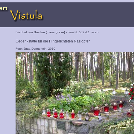
Friedhof von
Brwilno (mass grave)
- Item Nr. 559.4.1.recent
Gedenkstätte für die Hingerichteten Naziopfer
Foto: Jutta Dennerlein, 2010