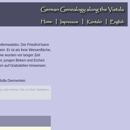
iefernwaldes. Der Friedhof kann
. Er ist als freie Wiesenfläche,
me wurden vor langer Zeit
eder, jungen Birken und Eichen
n auf Grabstellen hinweisen.
utta Dennerlein.
y oder kehren Sie zu Ihrer Selektion