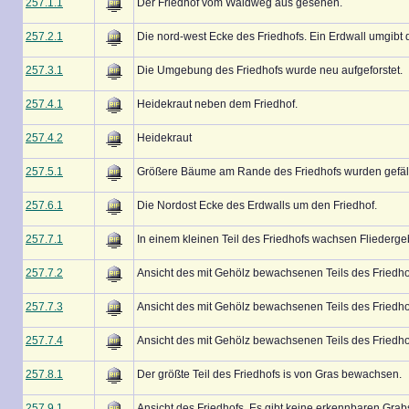
257.1.1
Der Friedhof vom Waldweg aus gesehen.
257.2.1
Die nord-west Ecke des Friedhofs. Ein Erdwall umgibt 
257.3.1
Die Umgebung des Friedhofs wurde neu aufgeforstet.
257.4.1
Heidekraut neben dem Friedhof.
257.4.2
Heidekraut
257.5.1
Größere Bäume am Rande des Friedhofs wurden gefäll
257.6.1
Die Nordost Ecke des Erdwalls um den Friedhof.
257.7.1
In einem kleinen Teil des Friedhofs wachsen Fliederg
257.7.2
Ansicht des mit Gehölz bewachsenen Teils des Friedho
257.7.3
Ansicht des mit Gehölz bewachsenen Teils des Friedho
257.7.4
Ansicht des mit Gehölz bewachsenen Teils des Friedho
257.8.1
Der größte Teil des Friedhofs is von Gras bewachsen.
257.9.1
Ansicht des Friedhofs. Es gibt keine erkennbaren Grabs