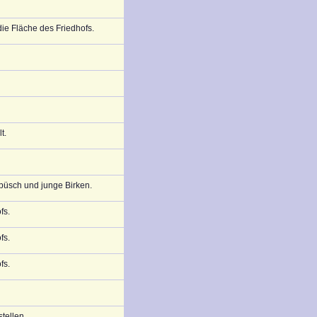
die Fläche des Friedhofs.
t.
ebüsch und junge Birken.
fs.
fs.
fs.
tellen.