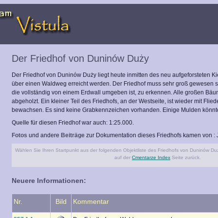
Der Friedhof von Duninów Duży
Der Friedhof von Duninów Duży liegt heute inmitten des neu aufgeforsteten K
über einen Waldweg erreicht werden. Der Friedhof muss sehr groß gewesen sein
die vollständig von einem Erdwall umgeben ist, zu erkennen. Alle großen Bäu
abgeholzt. Ein kleiner Teil des Friedhofs, an der Westseite, ist wieder mit Fli
bewachsen. Es sind keine Grabkennzeichen vorhanden. Einige Mulden könnte
Quelle
für diesen Friedhof war auch: 1:25.000.
Fotos
und andere
Beiträge
zur Dokumentation dieses Friedhofs kamen von : J
Wählen Sie Ihren Startpunkt aus der folgenden Objektliste des Friedhofs von Duninów Duż
auf der
Cmentarze Index
Seite zurück.
Neuere Informationen:
Nr.
Bild
Kommentar