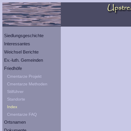
Siedlungsgeschichte
Interessantes
Weichsel Berichte
Ev.-luth. Gemeinden
Friedhöfe
Cmentarze Projekt
Cmentarze Methoden
Stilführer
Standorte
Index
Cmentarze FAQ
Ortsnamen
Dokumente