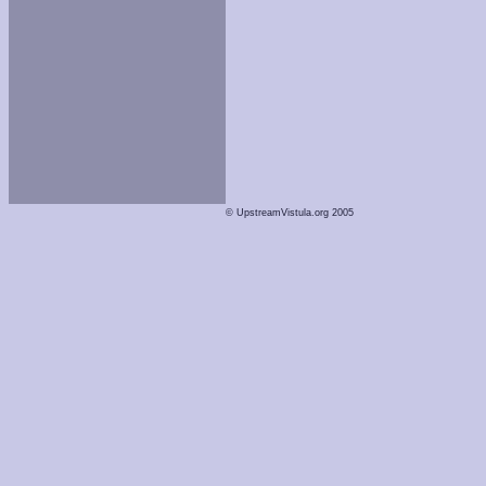
© UpstreamVistula.org 2005