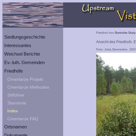
Friedhof von
Duninów Duży
Siedlungsgeschichte
Ansicht des Friedhofs. 
Interessantes
Foto: Jutta Dennerlein, 200
Weichsel Berichte
Ev.-luth. Gemeinden
Friedhöfe
Cmentarze Projekt
Cmentarze Methoden
Stilführer
Standorte
Index
Cmentarze FAQ
Ortsnamen
Dokumente