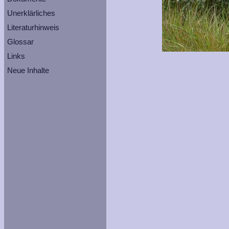
Unerklärliches
Literaturhinweis
Glossar
Links
Neue Inhalte