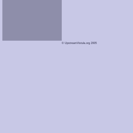
© UpstreamVistula.org 2005