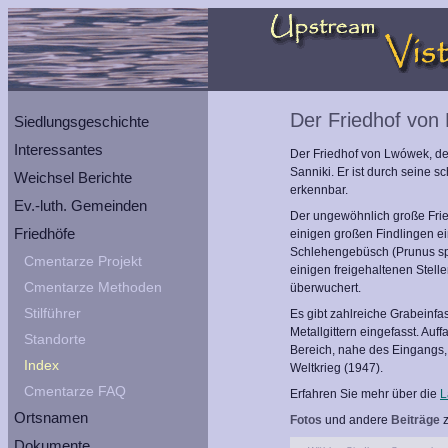
Der Friedhof von
Siedlungsgeschichte
Interessantes
Der Friedhof von Lwówek, dem
Sanniki. Er ist durch seine 
Weichsel Berichte
erkennbar.
Ev.-luth. Gemeinden
Der ungewöhnlich große Fried
Friedhöfe
einigen großen Findlingen ei
Schlehengebüsch (Prunus spin
Cmentarze Projekt
einigen freigehaltenen Stell
Cmentarze Methoden
überwuchert.
Stilführer
Es gibt zahlreiche Grabeinfa
Metallgittern eingefasst. Auf
Standorte
Bereich, nahe des Eingangs,
Index
Weltkrieg (1947).
Cmentarze FAQ
Erfahren Sie mehr über die
L
Ortsnamen
Fotos
und andere
Beiträge
z
Dokumente