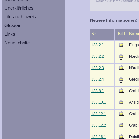
Wählen Sie Ihren Startpunkt a
Unerklärliches
Literaturhinweis
Neuere Informationen:
Glossar
Nr.
Bild
Kom
Links
Neue Inhalte
133.2.1
Einga
133.2.2
Nördl
133.2.3
Nördl
133.2.4
Geröl
133.8.1
Grab 
133.10.1
Ansic
133.12.1
Grab 
133.12.2
Grab 
133.16.1
Detai