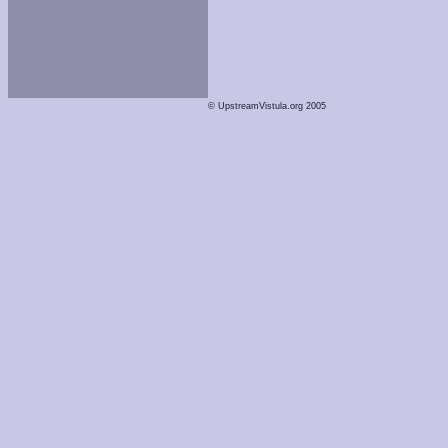
© UpstreamVistula.org 2005