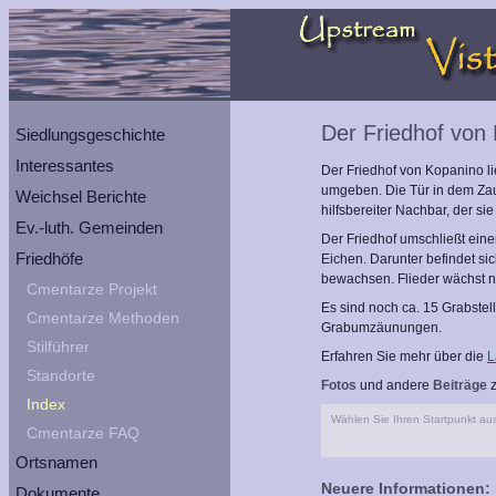
Der Friedhof von
Siedlungsgeschichte
Interessantes
Der Friedhof von Kopanino l
umgeben. Die Tür in dem Zaun 
Weichsel Berichte
hilfsbereiter Nachbar, der sie
Ev.-luth. Gemeinden
Der Friedhof umschließt eine
Friedhöfe
Eichen. Darunter befindet sic
bewachsen. Flieder wächst n
Cmentarze Projekt
Es sind noch ca. 15 Grabstel
Cmentarze Methoden
Grabumzäunungen.
Stilführer
Erfahren Sie mehr über die
L
Standorte
Fotos
und andere
Beiträge
z
Index
Wählen Sie Ihren Startpunkt aus
Cmentarze FAQ
Ortsnamen
Neuere Informationen:
Dokumente