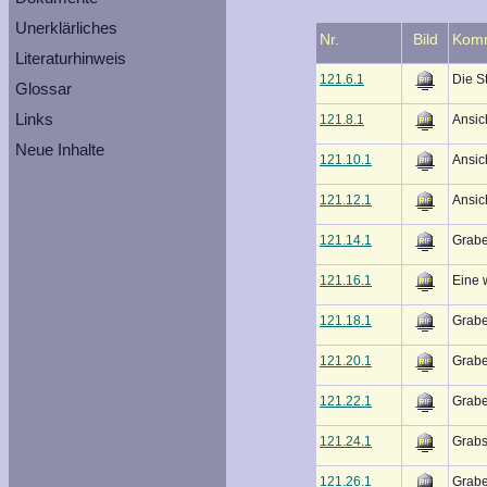
Unerklärliches
Nr.
Bild
Kom
Literaturhinweis
121.6.1
Die S
Glossar
Links
121.8.1
Ansic
Neue Inhalte
121.10.1
Ansic
121.12.1
Ansic
121.14.1
Grabe
121.16.1
Eine 
121.18.1
Grabe
121.20.1
Grabe
121.22.1
Grabe
121.24.1
Grabs
121.26.1
Grabe