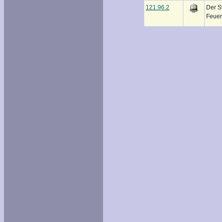
121.96.2
Der S
Feuer