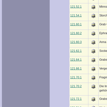
121.52.1
Minna
121.54.1
Storc
121.60.1
Grab 
121.60.2
Ephra
121.60.3
Anna 
121.62.1
Socke
121.64.1
Grabs
121.66.1
Verge
121.70.1
Fragm
121.70.2
Die I
gehör
121.72.1
Grabs