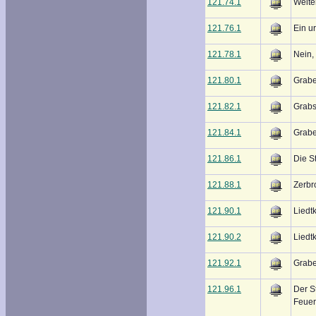
121.74.1
Weite
121.76.1
Ein u
121.78.1
Nein, 
121.80.1
Grabe
121.82.1
Grabs
121.84.1
Grabe
121.86.1
Die S
121.88.1
Zerbr
121.90.1
Liedt
121.90.2
Liedt
121.92.1
Grabe
121.96.1
Der S
Feuer