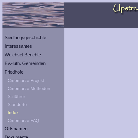
Siedlungsgeschichte
Interessantes
Weichsel Berichte
Ev.-luth. Gemeinden
Friedhöfe
Cmentarze Projekt
Cmentarze Methoden
Stilführer
Standorte
Index
Cmentarze FAQ
Ortsnamen
Dokumente