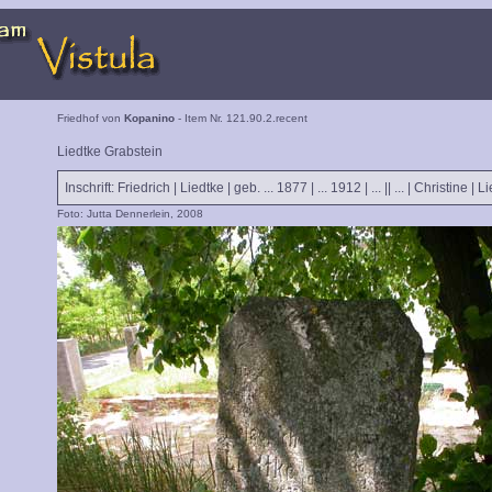
Friedhof von
Kopanino
- Item Nr. 121.90.2.recent
Liedtke Grabstein
Inschrift: Friedrich | Liedtke | geb. ... 1877 | ... 1912 | ... || ... | Christine | Li
Foto: Jutta Dennerlein, 2008