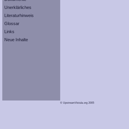
Unerklärliches
Literaturhinweis
Glossar
Links
Neue Inhalte
© UpstreamVistula.org 2005