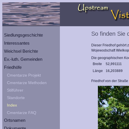
So finden Sie 
Siedlungsgeschichte
Interessantes
Dieser Friedhof gehört
Wojewodschaft
Wielkop
Weichsel Berichte
Die geographischen Koo
Ev.-luth. Gemeinden
Breite
52,991111
Friedhöfe
Länge
16,203889
Cmentarze Projekt
Friedhof von der Straß
Cmentarze Methoden
Stilführer
Standorte
Index
Cmentarze FAQ
Ortsnamen
Dokumente