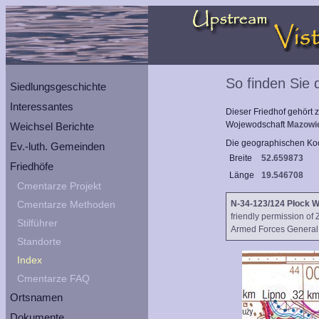
So finden Sie
Siedlungsgeschichte
Interessantes
Dieser Friedhof gehört
Wojewodschaft
Mazowi
Weichsel Berichte
Die geographischen Koo
Ev.-luth. Gemeinden
Breite
52.659873
Friedhöfe
Länge
19.546708
Cmentarze Projekt
Cmentarze Methoden
N-34-123/124 Płock 
friendly permission of
Stilführer
Armed Forces General S
Standorte
Index
Cmentarze FAQ
Ortsnamen
Dokumente