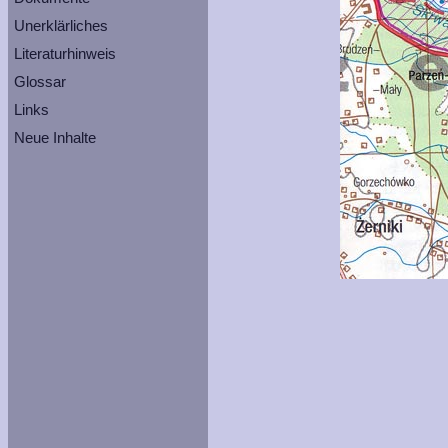
Unerklärliches
Literaturhinweis
Glossar
Links
Neue Inhalte