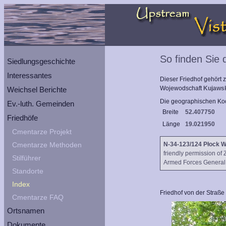
So finden Sie
Siedlungsgeschichte
Interessantes
Dieser Friedhof gehört
Wojewodschaft
Kujaws
Weichsel Berichte
Die geographischen Koo
Ev.-luth. Gemeinden
Breite
52.407750
Friedhöfe
Länge
19.021950
Cmentarze Projekt
Cmentarze Methoden
N-34-123/124 Płock 
friendly permission of
Stilführer
Armed Forces General S
Standorte
Index
Friedhof von der Straße
Cmentarze FAQ
Ortsnamen
Dokumente