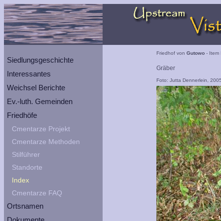
Friedhof von
Gutowo
- Item 
Siedlungsgeschichte
Gräber
Interessantes
Foto: Jutta Dennerlein, 200
Weichsel Berichte
Ev.-luth. Gemeinden
Friedhöfe
Cmentarze Projekt
Cmentarze Methoden
Stilführer
Standorte
Index
Cmentarze FAQ
Ortsnamen
Dokumente