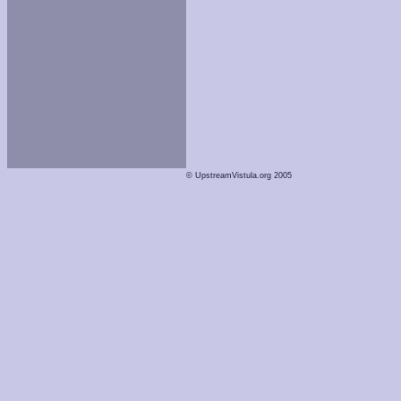
© UpstreamVistula.org 2005