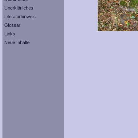
Unerklärliches
Literaturhinweis
Glossar
Links
Neue Inhalte