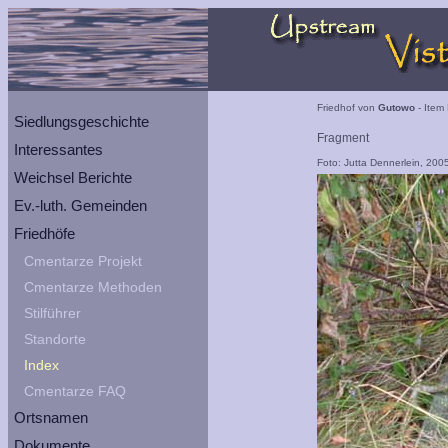
Friedhof von
Gutowo
- Item 
Siedlungsgeschichte
Fragment
Interessantes
Foto: Jutta Dennerlein, 200
Weichsel Berichte
Ev.-luth. Gemeinden
Friedhöfe
Cmentarze Projekt
Cmentarze Methoden
Stilführer
Standorte
Index
Cmentarze FAQ
Ortsnamen
Dokumente