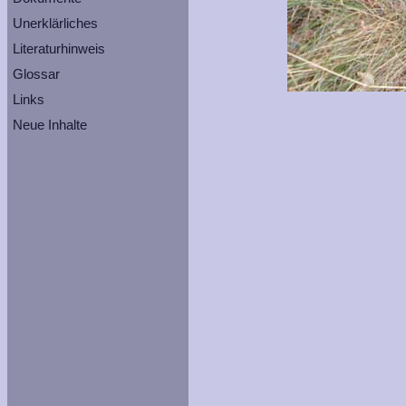
Unerklärliches
Literaturhinweis
Glossar
Links
Neue Inhalte