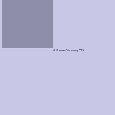
© UpstreamVistula.org 2005