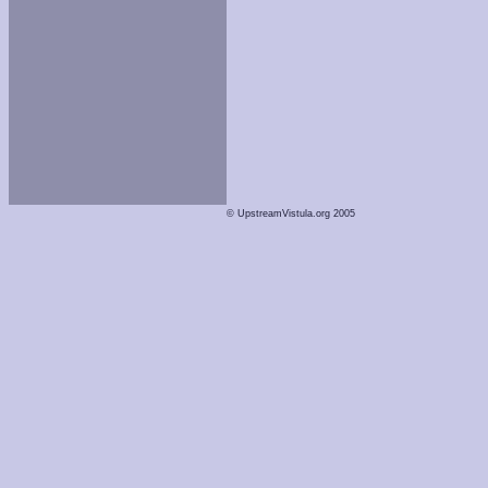
© UpstreamVistula.org 2005