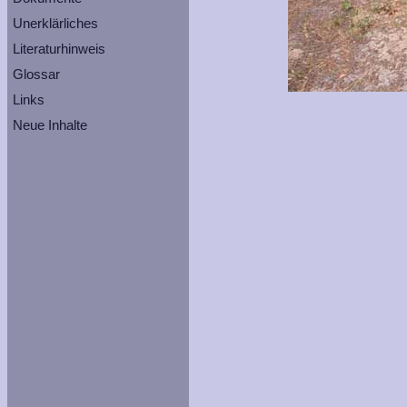
Unerklärliches
Literaturhinweis
Glossar
Links
Neue Inhalte