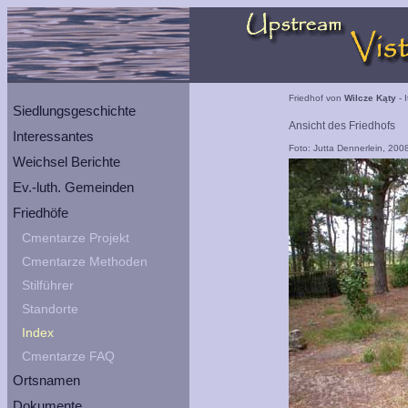
Friedhof von
Wilcze Kąty
- 
Siedlungsgeschichte
Ansicht des Friedhofs
Interessantes
Foto: Jutta Dennerlein, 200
Weichsel Berichte
Ev.-luth. Gemeinden
Friedhöfe
Cmentarze Projekt
Cmentarze Methoden
Stilführer
Standorte
Index
Cmentarze FAQ
Ortsnamen
Dokumente