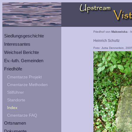
Friedhof von
Makowiska
- I
Siedlungsgeschichte
Heinrich Schultz
Interessantes
Foto: Jutta Dennerlein, 200
Weichsel Berichte
Ev.-luth. Gemeinden
Friedhöfe
Cmentarze Projekt
Cmentarze Methoden
Stilführer
Standorte
Index
Cmentarze FAQ
Ortsnamen
Dokumente