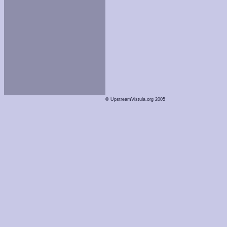
© UpstreamVistula.org 2005