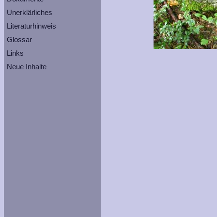
Unerklärliches
Literaturhinweis
Glossar
Links
Neue Inhalte