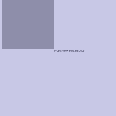
© UpstreamVistula.org 2005