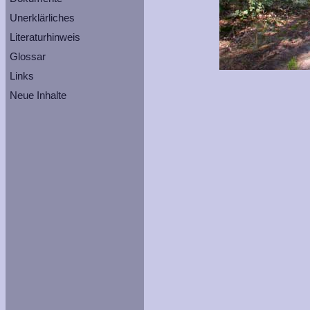
Unerklärliches
Literaturhinweis
Glossar
Links
Neue Inhalte