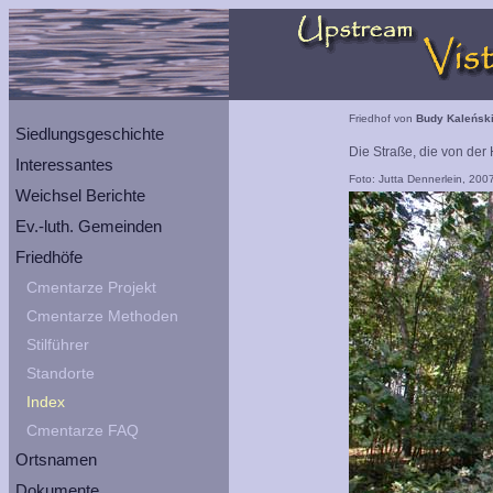
Friedhof von
Budy Kaleńsk
Siedlungsgeschichte
Die Straße, die von der 
Interessantes
Foto: Jutta Dennerlein, 200
Weichsel Berichte
Ev.-luth. Gemeinden
Friedhöfe
Cmentarze Projekt
Cmentarze Methoden
Stilführer
Standorte
Index
Cmentarze FAQ
Ortsnamen
Dokumente