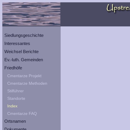
Siedlungsgeschichte
Interessantes
Weichsel Berichte
Ev.-luth. Gemeinden
Friedhöfe
Cmentarze Projekt
Cmentarze Methoden
Stilführer
Standorte
Index
Cmentarze FAQ
Ortsnamen
Dokumente