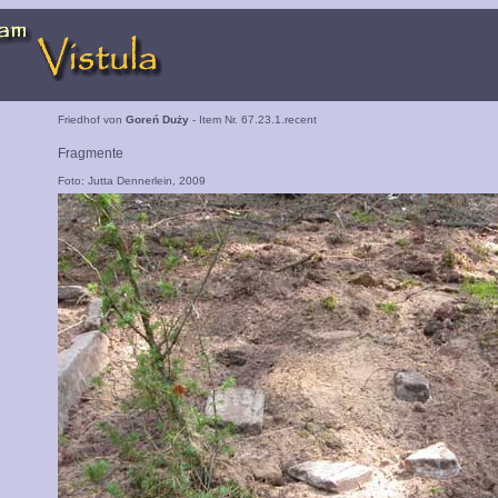
Friedhof von
Goreń Duży
- Item Nr. 67.23.1.recent
Fragmente
Foto: Jutta Dennerlein, 2009