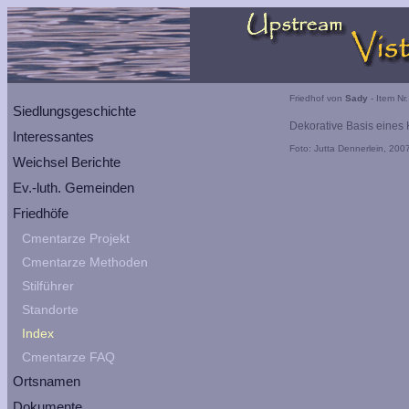
Friedhof von
Sady
- Item Nr
Siedlungsgeschichte
Dekorative Basis eines 
Interessantes
Foto: Jutta Dennerlein, 200
Weichsel Berichte
Ev.-luth. Gemeinden
Friedhöfe
Cmentarze Projekt
Cmentarze Methoden
Stilführer
Standorte
Index
Cmentarze FAQ
Ortsnamen
Dokumente