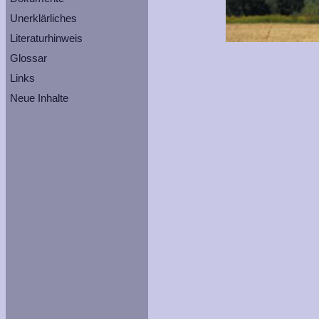
Unerklärliches
Literaturhinweis
Glossar
Links
Neue Inhalte