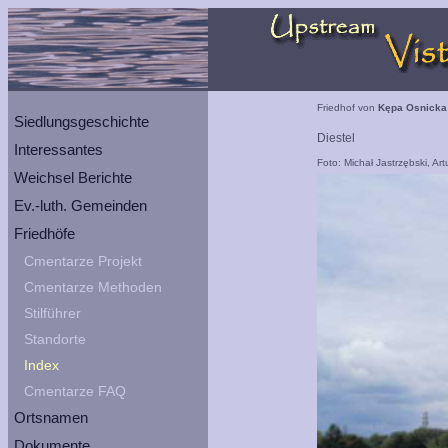
Friedhof von
Kępa Osnicka
Siedlungsgeschichte
Diestel
Interessantes
Foto: Michał Jastrzębski, Ar
Weichsel Berichte
Ev.-luth. Gemeinden
Friedhöfe
Cmentarze Projekt
Cmentarze Methoden
Stilführer
Standorte
Index
Cmentarze FAQ
Ortsnamen
Dokumente