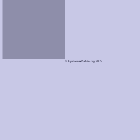
© UpstreamVistula.org 2005