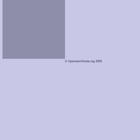
© UpstreamVistula.org 2005