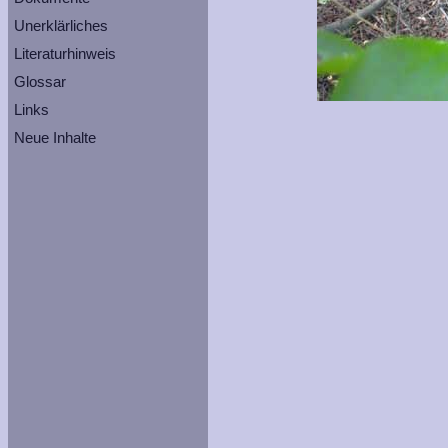
Unerklärliches
Literaturhinweis
Glossar
Links
Neue Inhalte