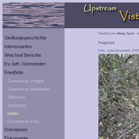
Friedhof von
Nowy Zyck
- I
Siedlungsgeschichte
Fragment
Interessantes
Foto: Jutta Dennerlein, 200
Weichsel Berichte
Ev.-luth. Gemeinden
Friedhöfe
Cmentarze Projekt
Cmentarze Methoden
Stilführer
Standorte
Index
Cmentarze FAQ
Ortsnamen
Dokumente