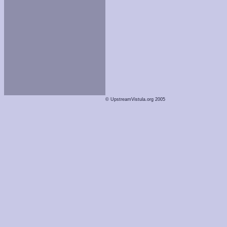
© UpstreamVistula.org 2005