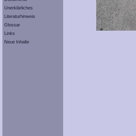
Unerklärliches
Literaturhinweis
Glossar
Links
Neue Inhalte