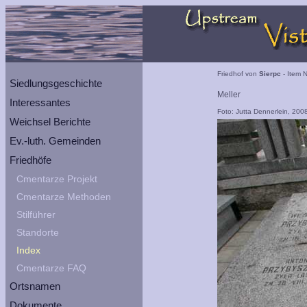
Friedhof von
Sierpc
- Item N
Siedlungsgeschichte
Meller
Interessantes
Foto: Jutta Dennerlein, 200
Weichsel Berichte
Ev.-luth. Gemeinden
Friedhöfe
Cmentarze Projekt
Cmentarze Methoden
Stilführer
Standorte
Index
Cmentarze FAQ
Ortsnamen
Dokumente